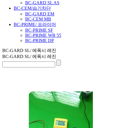
BC-GARD SL AS
BC-CEM/습기차단
BC-GARD EM
BC-CEM MB
BC-PRIME/ 프라이머
BC-PRIME SF
BC-PRIME WB 55
BC-PRIME DP
BC-GARD SL/ 에폭시 레진
BC-GARD SL/ 에폭시 레진