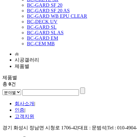
BC-GARD SF 20
BC-GARD SF 20 AS
BC-GARD WB EPU CLEAR
BC-DECK UV
BC-GARD SL
BC-GARD SL AS
BC-GARD EM
BC-CEM MB
시공갤러리
제품별
제품별
총
0
건
회사소개
|
인증
|
고객지원
경기 화성시 정남면 시청로 1706-42
|
대표 : 문범석
|
Tel : 010-4904