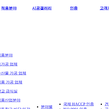
적용분야
시공갤러리
인증
고객
식품분야
육가공 업체
수산물 가공 업체
식품 가공 업체
학교 급식실
식품산업분야
국제 HACCP 인증
견
분야별