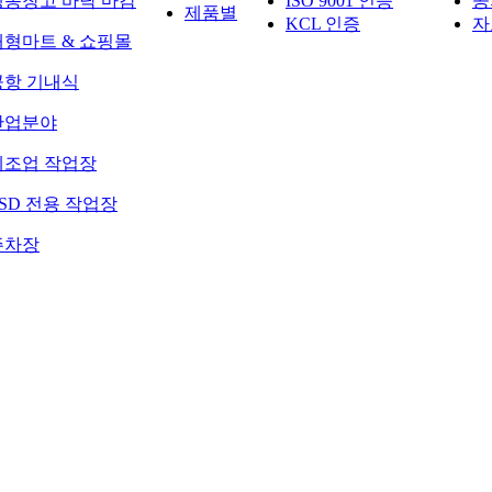
냉동창고 바닥 마감
ISO 9001 인증
공
제품별
KCL 인증
자
대형마트 & 쇼핑몰
공항 기내식
산업분야
제조업 작업장
SD 전용 작업장
주차장